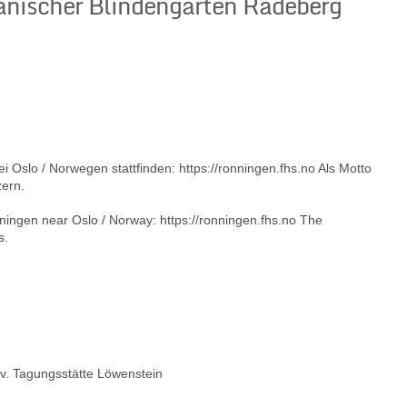
anischer Blindengarten Radeberg
Oslo / Norwegen stattfinden: https://ronningen.fhs.no Als Motto
zern.
ingen near Oslo / Norway: https://ronningen.fhs.no The
s.
. Tagungsstätte Löwenstein