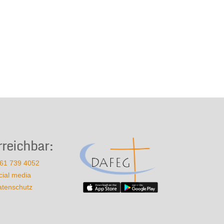
rreichbar:
61 739 4052
cial media
atenschutz