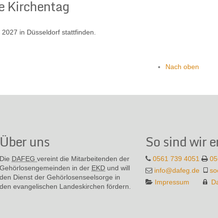
e Kirchentag
2027 in Düsseldorf stattfinden.
Nach oben
Über uns
So sind wir e
Die
DAFEG
vereint die Mitarbeitenden der
0561 739 4051
05
Gehör­losen­gemeinden in der
EKD
und will
info@dafeg.de
so
den Dienst der Gehör­losen­seel­sorge in
Impressum
D
den evange­lischen Landes­kirchen fördern.