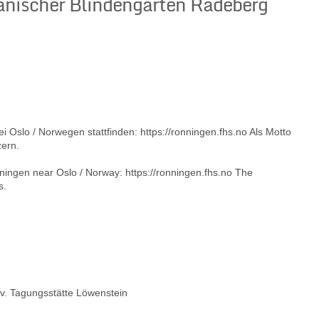
anischer Blindengarten Radeberg
Oslo / Norwegen stattfinden: https://ronningen.fhs.no Als Motto
zern.
ingen near Oslo / Norway: https://ronningen.fhs.no The
s.
. Tagungsstätte Löwenstein