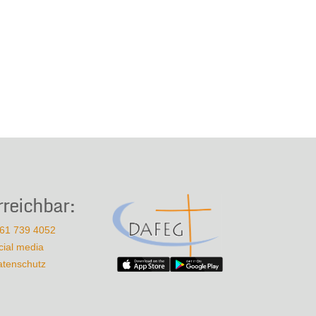
rreichbar:
61 739 4052
cial media
atenschutz