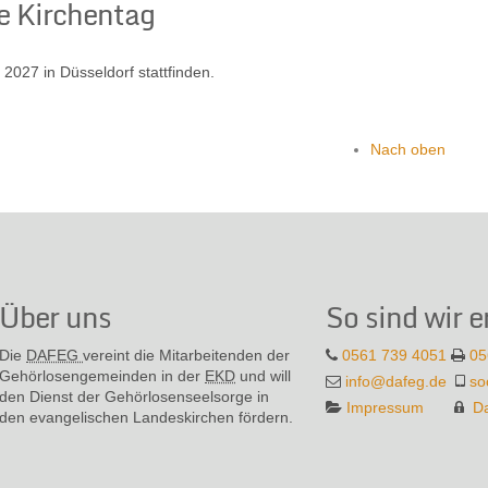
e Kirchentag
2027 in Düsseldorf stattfinden.
Nach oben
Über uns
So sind wir e
Die
DAFEG
vereint die Mitarbeitenden der
0561 739 4051
05
Gehör­losen­gemeinden in der
EKD
und will
info@dafeg.de
so
den Dienst der Gehör­losen­seel­sorge in
Impressum
D
den evange­lischen Landes­kirchen fördern.