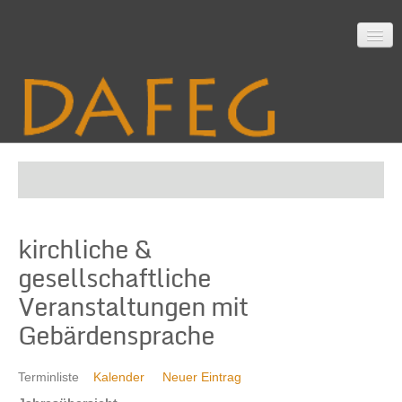
Startseite
kirchliche &
Mitarbeit
gesellschaftliche
Veranstaltungen mit
Material
Gebärdensprache
Terminliste
Kalender
Neuer Eintrag
Themen