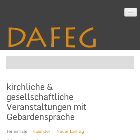
Startseite
kirchliche &
Mitarbeit
gesellschaftliche
Veranstaltungen mit
Material
Gebärdensprache
Terminliste
Kalender
Neuer Eintrag
Themen