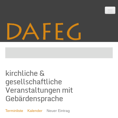
Startseite
kirchliche &
Mitarbeit
gesellschaftliche
Veranstaltungen mit
Material
Gebärdensprache
Terminliste
Kalender
Neuer Eintrag
Themen