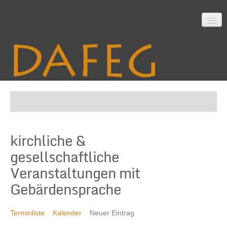
Startseite
kirchliche &
Mitarbeit
gesellschaftliche
Veranstaltungen mit
Material
Gebärdensprache
Terminliste
Kalender
Neuer Eintrag
Themen