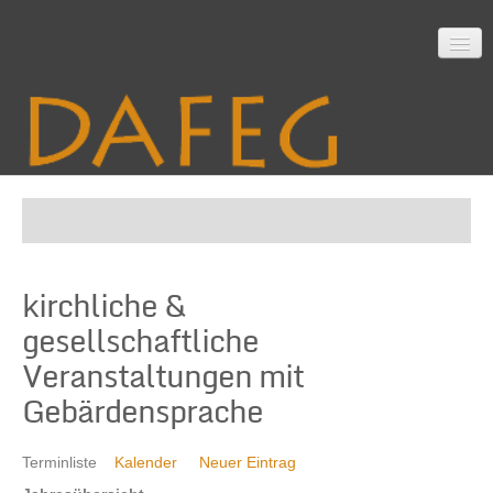
Startseite
kirchliche &
Mitarbeit
gesellschaftliche
Veranstaltungen mit
Material
Gebärdensprache
Terminliste
Kalender
Neuer Eintrag
Themen