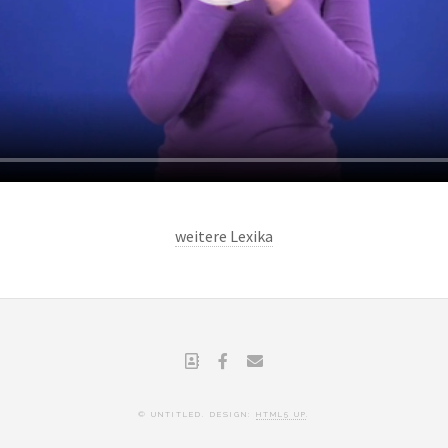
weitere Lexika
© UNTITLED. DESIGN:
HTML5 UP
.