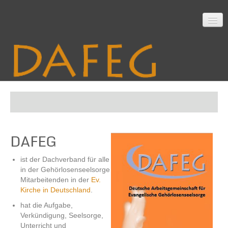
Startseite
DAFEG
Mitarbeit
ist der Dachverband für alle
in der Gehörlosenseelsorge
Material
Mitarbeitenden in der
Ev.
Kirche in Deutschland
.
hat die Aufgabe,
Verkündigung, Seelsorge,
Themen
Unterricht und