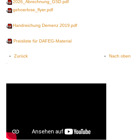
2026_Abrechnung_GSD.pdf
gehoerlose_flyer.pdf
Handreichung Demenz 2019.pdf
Preisliste für DAFEG-Material
Zurück
Nach oben
.