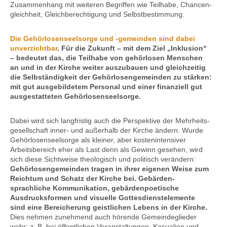
Zusammen­hang mit weiteren Begriffen wie Teilhabe, Chancen­
gleichheit, Gleich­­berechtigung und Selbst­­bestimmung.
Die Gehörlosen­seelsorge und -gemeinden sind dabei
unverzichtbar
. Für die Zukunft – mit dem Ziel „Inklusion“
– bedeutet das, die Teilhabe von gehörlosen Menschen
an und in der Kirche weiter auszubauen und gleichzeitig
die Selbständig­keit der Gehörlosen­gemeinden zu stärken:
mit gut ausgebil­detem
Personal
und einer finanziell gut
ausge­statteten Gehörlosen­seelsorge.
Dabei wird sich langfristig auch die Perspektive der Mehrheits­
gesellschaft inner- und außerhalb der Kirche ändern. Wurde
Gehörlosen­seelsorge als kleiner, aber kosten­­intensiver
Arbeits­­bereich eher als
Last
denn als Gewinn gesehen, wird
sich diese Sicht­weise theologisch und politisch verändern:
Gehörlosen­gemeinden tragen in ihrer eigenen Weise zum
Reichtum und Schatz der Kirche bei. Gebärden­
sprachliche Kommuni­­kation, gebärde­n­poetische
Ausdrucks­­formen und visuelle Gottes­­dienst­­elemente
sind eine Bereicherung geistlichen Lebens in der Kirche.
Dies nehmen zunehmend auch hörende Gemeinde­glieder
wahr: z. B. bei öffent­lichen Veran­­staltungen, Kasualien und