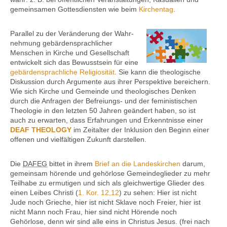
gemeinsamen Gottes­diensten wie beim
Kirchentag
.
Parallel zu der Veränderung der Wahr­
nehmung gebärden­sprachlicher
Menschen in Kirche und Gesellschaft
entwickelt sich das Bewusst­sein für eine
gebärdensprachliche Religiosität
. Sie kann die theolo­gische
Diskussion durch Argumente aus ihrer Perspektive bereichern.
Wie sich Kirche und Gemeinde und theologisches Denken
durch die Anfragen der Befreiungs- und der feministischen
Theologie in den letzten 50 Jahren geändert haben, so ist
auch zu erwarten, dass Erfahrungen und Erkennt­nisse einer
DEAF THEOLOGY
im Zeitalter der Inklusion den Beginn einer
offenen und vielfältigen Zukunft darstellen.
Die
DAFEG
bittet in ihrem
Brief an die Landes­kirchen
darum,
gemeinsam hörende und gehörlose Gemeinde­glieder zu mehr
Teilhabe zu ermutigen und sich als gleichwertige Glieder des
einen Leibes Christi (
1. Kor. 12,12
) zu sehen: Hier ist nicht
Jude noch Grieche, hier ist nicht Sklave noch Freier, hier ist
nicht Mann noch Frau, hier sind nicht Hörende noch
Gehörlose, denn wir sind alle eins in Christus Jesus. (frei nach