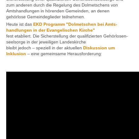
zum anderen durch die Regelung des Dolmetschens von
Amtshandlungen in hörenden Gemeinden, an denen
gehörlose Gemeindeglieder teilnehmen.
Kontakt
Heute ist das
EKD Programm "Dolmetschen bei Amts­
handlungen in der Evange­lischen Kirche"
fest etabliert. Die Sicher­stellung der qualifi­zierten Gehörlosen­
seelsorge in der jeweiligen Landes­kirche
bleibt jedoch – speziell in der aktuellen
Diskussion um
Inklusion
– eine gemeinsame Heraus­forderung: