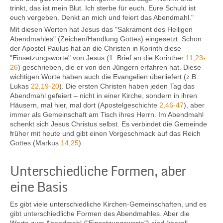
trinkt, das ist mein Blut. Ich sterbe für euch. Eure Schuld ist
euch vergeben. Denkt an mich und feiert das Abendmahl."
Mit diesen Worten hat Jesus das "Sakrament des Heiligen
Kontakt
Abendmahles" (Zeichen/Handlung Gottes) eingesetzt. Schon
der Apostel Paulus hat an die Christen in Korinth diese
"Einsetzungsworte" von Jesus (1. Brief an die Korinther
11,23-
26
) geschrieben, die er von den Jüngern erfahren hat. Diese
wichtigen Worte haben auch die Evangelien überliefert (z.B.
Lukas
22,19-20
). Die ersten Christen haben jeden Tag das
Abendmahl gefeiert – nicht in einer Kirche, sondern in ihren
Häusern, mal hier, mal dort (Apostelgeschichte
2,46-47
), aber
immer als Gemeinschaft am Tisch ihres Herrn. Im Abendmahl
schenkt sich Jesus Christus selbst. Es verbindet die Gemeinde
früher mit heute und gibt einen Vorgeschmack auf das Reich
Gottes (Markus
14,25
).
Unterschiedliche Formen, aber
eine Basis
Es gibt viele unterschiedliche Kirchen-Gemeinschaften, und es
gibt unterschiedliche Formen des Abendmahles. Aber die
Worte zum Abendmahl ("Einsetzungsworte") sind überall