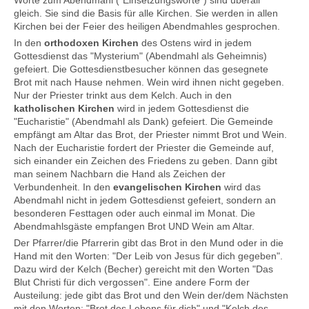
gleich. Sie sind die Basis für alle Kirchen. Sie werden in allen
Kirchen bei der Feier des heiligen Abendmahles gesprochen.
In den
orthodoxen Kirchen
des Ostens wird in jedem
Gottesdienst das "Mysterium" (Abendmahl als Geheimnis)
gefeiert. Die Gottesdienstbesucher können das gesegnete
Brot mit nach Hause nehmen. Wein wird ihnen nicht gegeben.
Nur der Priester trinkt aus dem Kelch. Auch in den
katholischen Kirchen
wird in jedem Gottesdienst die
"Eucharistie" (Abendmahl als Dank) gefeiert. Die Gemeinde
empfängt am Altar das Brot, der Priester nimmt Brot und Wein.
Nach der Eucharistie fordert der Priester die Gemeinde auf,
sich einander ein Zeichen des Friedens zu geben. Dann gibt
man seinem Nachbarn die Hand als Zeichen der
Verbundenheit. In den
evangelischen Kirchen
wird das
Abendmahl nicht in jedem Gottesdienst gefeiert, sondern an
besonderen Festtagen oder auch einmal im Monat. Die
Abendmahlsgäste empfangen Brot UND Wein am Altar.
Der Pfarrer/die Pfarrerin gibt das Brot in den Mund oder in die
Hand mit den Worten: "Der Leib von Jesus für dich gegeben".
Dazu wird der Kelch (Becher) gereicht mit den Worten "Das
Blut Christi für dich vergossen". Eine andere Form der
Austeilung: jede gibt das Brot und den Wein der/dem Nächsten
mit den Worten: "Brot des Lebens für dich" und "Kelch des