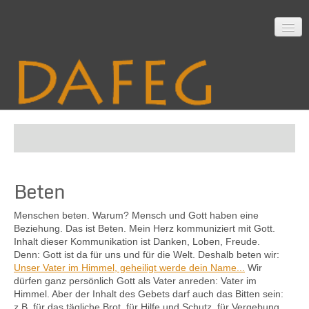
Startseite
Beten
Mitarbeit
Menschen beten. Warum? Mensch und Gott haben eine
Beziehung. Das ist Beten. Mein Herz kommuniziert mit Gott.
Inhalt dieser Kommunikation ist Danken, Loben, Freude.
Material
Denn: Gott ist da für uns und für die Welt. Deshalb beten wir:
Unser Vater im Himmel, geheiligt werde dein Name...
Wir
dürfen ganz persönlich Gott als Vater anreden: Vater im
Himmel. Aber der Inhalt des Gebets darf auch das Bitten sein:
Themen
z.B. für das tägliche Brot, für Hilfe und Schutz, für Vergebung