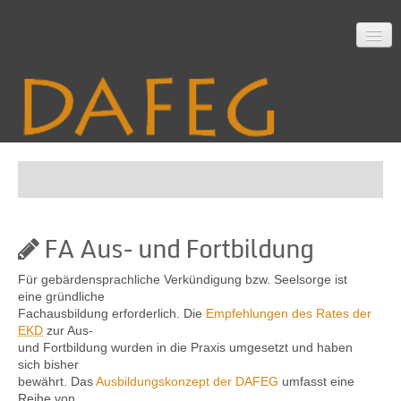
Startseite
FA Aus- und Fortbildung
Mitarbeit
Für gebärdensprachliche Verkündigung bzw. Seelsorge ist
eine gründliche
Fachausbildung erforderlich. Die
Empfehlungen des Rates der
Material
EKD
zur Aus-
und Fortbildung wurden in die Praxis umgesetzt und haben
sich bisher
bewährt. Das
Ausbildungskonzept der DAFEG
umfasst eine
Themen
Reihe von