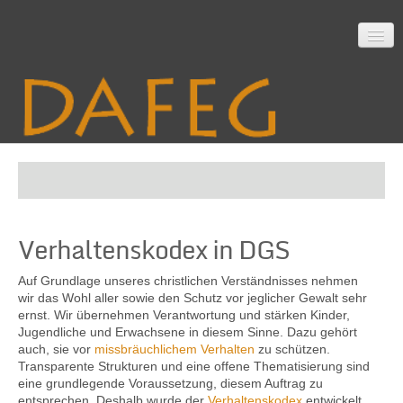
Startseite
Verhaltenskodex in DGS
Mitarbeit
Auf Grundlage unseres christ­lichen Verständ­nisses nehmen
wir das Wohl aller sowie den Schutz vor jeglicher Gewalt sehr
ernst. Wir über­nehmen Verant­wortung und stärken Kinder,
Material
Jugend­liche und Erwachsene in diesem Sinne. Dazu gehört
auch, sie vor
miss­bräuch­lichem Verhalten
zu schützen.
Transparente Strukturen und eine offene Thema­tisierung sind
eine grund­legende Voraus­setzung, diesem Auftrag zu
Themen
entsprechen. Deshalb wurde der
Verhaltens­kodex
entwickelt.