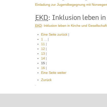
Einladung zur Jugendbegegnung mit Norwege
EKD
: Inklusion leben i
EKD
: Inklusion leben in Kirche und Gesellschaft
Eine Seite zurück
|
1
...
|
11
|
12
|
13
|
14
|
15
|
16
|
Eine Seite weiter
Zurück
.