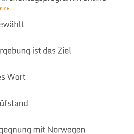
nline
gewählt
rgebung ist das Ziel
es Wort
üfstand
egegnung mit Norwegen