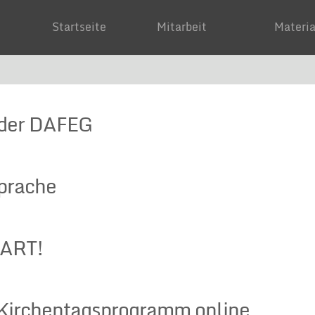
Startseite
Mitarbeit
Mater
 der DAFEG
sprache
ART!
 Kirchentagsprogramm online