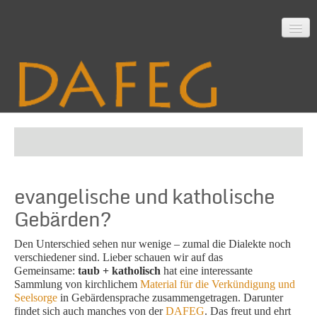
Startseite
evangelische und katholische
Mitarbeit
Gebärden?
Den Unterschied sehen nur wenige – zumal die Dialekte noch
Material
verschiedener sind. Lieber schauen wir auf das
Gemeinsame:
taub + katholisch
hat eine interessante
Sammlung von kirchlichem
Material für die Verkündigung und
Seelsorge
in Gebärdensprache zusammengetragen. Darunter
Themen
findet sich auch manches von der
DAFEG
. Das freut und ehrt