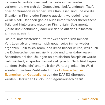
nehmenden entstanden: welche Texte immer wieder
vorkommen, wie sich der Gottes­dienst bei Abend­mahl, Taufe
oder Konfir­mation verändert; was Kasualien sind und wie die
Situation in Kirche oder Kapelle aussieht, wo gedolmetscht
werden soll. Daneben gab es auch immer wieder theore­tische
Teile und Hinter­grund­wissen zu Kirchen­jahr, Sakramente
(Taufe und Abend­mahl) oder wie der Ablauf des Dolmetsch­
antrags aussieht.
Die drei unter­richten­den Pfarrer wechselten sich mit den
Vorträgen ab und konnten sich gegen­seitig immer wieder
ergänzen – ein tolles Team, das umso besser wurde, weil auch
die Dol­metschen­den mit viel Freude und Eifer dabei waren.
Besonders bei den Übungen an prak­tischen Bei­spielen wurde
viel diskutiert, ausprobiert – und viel gelacht! Nach fünf Tagen
auf dem „Hainstein“ unterhalb der Wart­burg, mitten im Wald
konnten 9 weitere Zertifikate für das
Dolmetschen im
Evangelischen Gottesdienst
von der DAFEG über­geben
werden. Herzlichen Glück- und Segenswunsch dazu!
Zurück
Nach oben
.