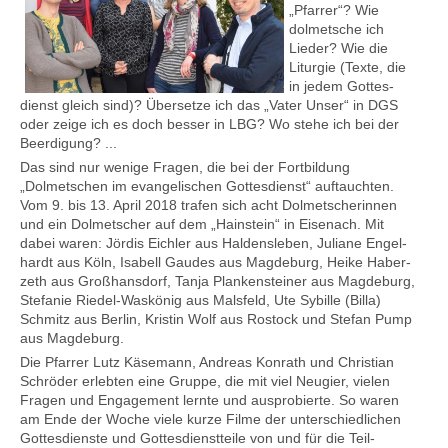
„Pfarrer“? Wie
dolmetsche ich
Lieder? Wie die
Liturgie (Texte, die
Kontakt
in jedem Gottes­
dienst gleich sind)? Über­setze ich das „Vater Unser“ in DGS
oder zeige ich es doch besser in LBG? Wo stehe ich bei der
Beer­digung? ...
Das sind nur wenige Fragen, die bei der Fort­bildung
„Dolmetschen im evange­lischen Gottes­dienst“ auftauchten.
Vom 9. bis 13. April 2018 trafen sich acht Dolmetscherin­nen
und ein Dolmetscher auf dem „Hainstein“ in Eisenach. Mit
dabei waren: Jördis Eichler aus Haldens­leben, Juliane Engel­
hardt aus Köln, Isabell Gaudes aus Magde­burg, Heike Haber­
zeth aus Groß­hans­dorf, Tanja Planken­steiner aus Magde­burg,
Stefanie Riedel-Waskönig aus Malsfeld, Ute Sybille (Billa)
Schmitz aus Berlin, Kristin Wolf aus Rostock und Stefan Pump
aus Magde­burg.
Die Pfarrer Lutz Käsemann, Andreas Konrath und Christian
Schröder erlebten eine Gruppe, die mit viel Neugier, vielen
Fragen und Enga­gement lernte und auspro­bierte. So waren
am Ende der Woche viele kurze Filme der unter­schied­lichen
Gottes­dienste und Gottes­dienst­teile von und für die Teil­