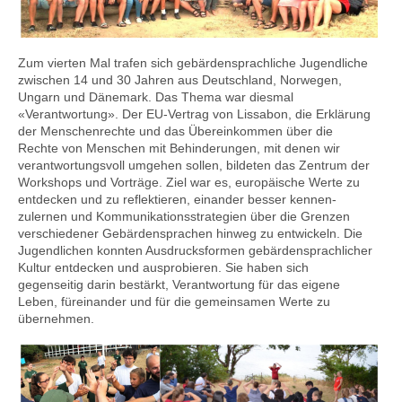
Kontakt
Zum vierten Mal trafen sich gebärden­sprachliche Jugendliche
zwischen 14 und 30 Jahren aus Deutschland, Norwegen,
Ungarn und Dänemark. Das Thema war diesmal
«Verantwortung». Der EU-Vertrag von Lissabon, die Erklärung
der Menschen­rechte und das Über­einkommen über die
Rechte von Menschen mit Behinderungen, mit denen wir
verant­wortungsvoll umgehen sollen, bildeten das Zentrum der
Workshops und Vorträge. Ziel war es, europäische Werte zu
entdecken und zu reflektieren, einander besser kennen­
zulernen und Kommunikations­strategien über die Grenzen
verschiedener Gebärden­sprachen hinweg zu entwickeln. Die
Jugendlichen konnten Ausdrucks­formen gebärden­sprachlicher
Kultur entdecken und ausprobieren. Sie haben sich
gegenseitig darin bestärkt, Verantwortung für das eigene
Leben, füreinander und für die gemeinsamen Werte zu
übernehmen.