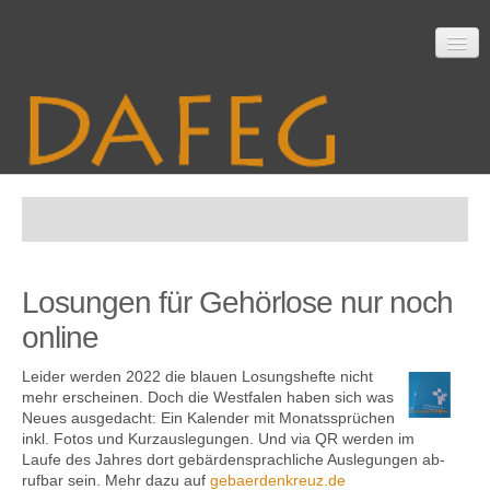
Startseite
Losungen für Gehörlose nur noch
Mitarbeit
online
Leider werden 2022 die blauen Losungs­hefte nicht
Material
mehr er­scheinen. Doch die West­falen haben sich was
Neues aus­ge­dacht: Ein Kalender mit Monats­sprüchen
inkl. Fotos und Kurz­aus­legungen. Und via QR werden im
Laufe des Jahres dort gebärden­sprach­liche Aus­legungen ab­
ruf­bar sein. Mehr dazu auf
gebaerdenkreuz.de
Themen