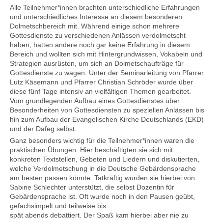
Alle Teilnehmer*innen brachten unterschiedliche Erfahrungen
und unterschiedliches Interesse an diesem besonderen
Dolmetschbereich mit. Während einige schon mehrere
Kontakt
Gottesdienste zu verschiedenen Anlässen verdolmetscht
haben, hatten andere noch gar keine Erfahrung in diesem
Bereich und wollten sich mit Hintergrundwissen, Vokabeln und
Strategien ausrüsten, um sich an Dolmetschaufträge für
Gottesdienste zu wagen. Unter der Seminarleitung von Pfarrer
Lutz Käsemann und Pfarrer Christian Schröder wurde über
diese fünf Tage intensiv an vielfältigen Themen gearbeitet.
Vom grundlegenden Aufbau eines Gottesdienstes über
Besonderheiten von Gottesdiensten zu speziellen Anlässen bis
hin zum Aufbau der Evangelischen Kirche Deutschlands (EKD)
und der Dafeg selbst.
Ganz besonders wichtig für die Teilnehmer*innen waren die
praktischen Übungen. Hier beschäftigten sie sich mit
konkreten Textstellen, Gebeten und Liedern und diskutierten,
welche Verdolmetschung in die Deutsche Gebärdensprache
am besten passen könnte. Tatkräftig wurden sie hierbei von
Sabine Schlechter unterstützt, die selbst Dozentin für
Gebärdensprache ist. Oft wurde noch in den Pausen geübt,
gefachsimpelt und teilweise bis
spät abends debattiert. Der Spaß kam hierbei aber nie zu