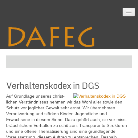
Startseite
Verhaltenskodex in DGS
Mitarbeit
Auf Grundlage unseres christ­
lichen Verständ­nisses nehmen wir das Wohl aller sowie den
Schutz vor jeglicher Gewalt sehr ernst. Wir über­nehmen
Material
Verant­wortung und stärken Kinder, Jugend­liche und
Erwachsene in diesem Sinne. Dazu gehört auch, sie vor miss­
bräuch­lichem Verhalten zu schützen. Transparente Strukturen
und eine offene Thema­tisierung sind eine grund­legende
Themen
Voraus­setzung, diesem Auftrag zu entsprechen. Deshalb