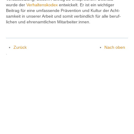
wurde der
Verhaltens­kodex
entwickelt. Er ist ein wichtiger
Beitrag für eine umfassende Prävention und Kultur der Acht­
sam­keit in unserer Arbeit und somit verbind­lich für alle beruf­
Kontakt
lichen und ehren­amt­lichen Mit­arbeiter:innen.
Zurück
Nach oben
.