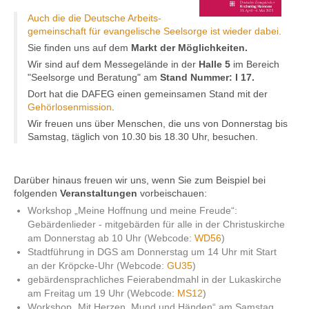
Auch die die Deutsche Arbeits­
gemein­schaft für evange­lische Seel­sorge ist wieder dabei.
Kontakt
Sie finden uns auf dem
Markt der Mög­lich­keiten.
Wir sind auf dem Messe­gelände in der
Halle 5
im Bereich
"Seel­sorge und Bera­tung" am
Stand Nummer: I 17.
Dort hat die DAFEG einen gemein­samen Stand mit der
Gehör­losen­mission
.
Wir freuen uns über Menschen, die uns von Donners­tag bis
Samstag, täglich von 10.30 bis 18.30 Uhr, besuchen.
Darüber hinaus freuen wir uns, wenn Sie zum Bei­spiel bei
folgenden
Ver­ans­tal­tungen
vorbei­schauen:
Workshop „Meine Hoffnung und meine Freude“:
Gebärdenlieder - mitgebärden für alle in der Christuskirche
am Donnerstag ab 10 Uhr (Webcode:
WD56
)
Stadtführung in DGS am Donnerstag um 14 Uhr mit Start
an der Kröpcke-Uhr (Webcode:
GU35
)
gebärdensprachliches Feierabendmahl in der Lukaskirche
am Freitag um 19 Uhr (Webcode:
MS12
)
Workshop „Mit Herzen, Mund und Händen“ am Samstag