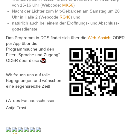
von 15-16 Uhr (Webcode:
MK56
)
Nacht der Lichter zum Mit-Gebärden am Samstag um 20
Uhr in Halle 2 (Webcode
RG46
) und
natürlich auch bei einem der Eröff­nungs- und Abschluss­
gottes­dienste
Das Programm in DGS findet sich über die
Web-Ansicht
ODER
per App über die
Programmsuche und den
Filter „Sprache und Zugang“
ODER über diese
.
Wir freuen uns auf tolle
Begeg­nungen und wünschen
eine segens­reiche Zeit!
i.A. des Fachausschusses
Antje Trost