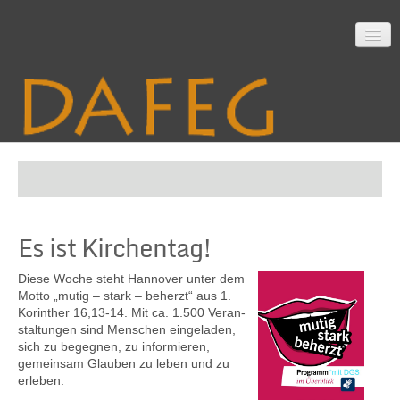
Startseite
Es ist Kirchentag!
Mitarbeit
Diese Woche steht Hannover unter dem
Motto „mutig – stark – beherzt“ aus 1.
Korin­ther 16,13-14. Mit ca. 1.500 Ver­an­
Material
stal­tungen sind Menschen ein­ge­laden,
sich zu begegnen, zu infor­mieren,
gemein­sam Glauben zu leben und zu
erleben.
Themen