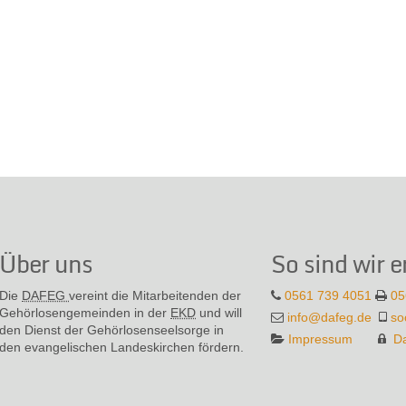
Über uns
So sind wir e
Die
DAFEG
vereint die Mitarbeitenden der
0561 739 4051
05
Gehör­losen­gemeinden in der
EKD
und will
info@dafeg.de
so
den Dienst der Gehör­losen­seel­sorge in
Impressum
D
den evange­lischen Landes­kirchen fördern.