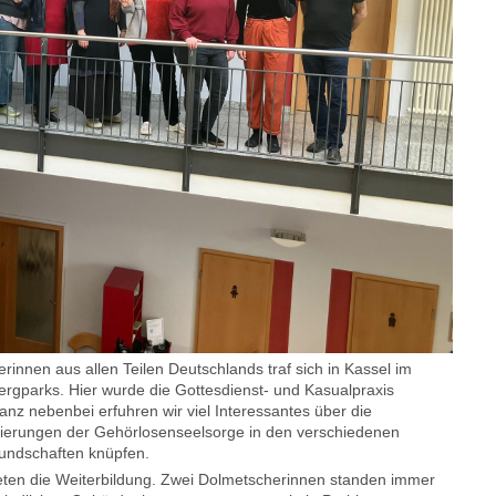
nnen aus allen Teilen Deutschlands traf sich in Kassel im
gparks. Hier wurde die Gottesdienst- und Kasualpraxis
Ganz nebenbei erfuhren wir viel Interessantes über die
zierungen der Gehörlosenseelsorge in den verschiedenen
eundschaften knüpfen.
ten die Weiterbildung. Zwei Dolmetscherinnen standen immer