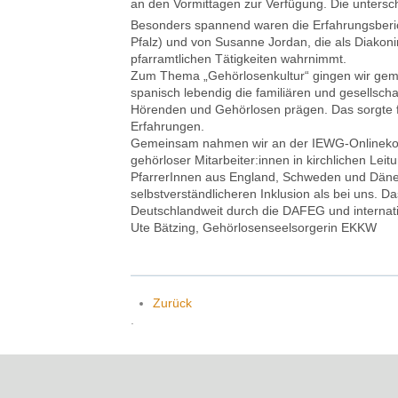
an den Vormittagen zur Verfügung. Die unter
Besonders spannend waren die Erfahrungsberi
Pfalz) und von Susanne Jordan, die als Diakoni
pfarramtlichen Tätigkeiten wahrnimmt.
Zum Thema „Gehörlosenkultur“ gingen wir geme
spanisch lebendig die familiären und gesellsch
Hörenden und Gehörlosen prägen. Das sorgte f
Erfahrungen.
Gemeinsam nahmen wir an der IEWG-Onlinekonf
gehörloser Mitarbeiter:innen in kirchlichen Le
PfarrerInnen aus England, Schweden und Dänema
selbstverständlicheren Inklusion als bei uns. Da
Deutschlandweit durch die DAFEG und internat
Ute Bätzing, Gehörlosenseelsorgerin EKKW
Zurück
.