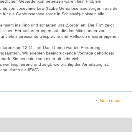
schiedlichen Gebärdenkompetenzen waren kein
Problem.
chte von Josephine Lew (taube Gehörlosenseelsorgerin aus der
n für die Gehörlosenseelsorge in Schleswig-Holstein alle
insam ins Kino und schauten uns „Sorda“ an. Der Film zeigt
aftlichen Herausforderungen auf, die das Miteinander von
ür viele interessante Gespräche und Reflexion unserer eigenen
erenz am 12.11. teil. Das Thema war die Förderung
itungsämtern. Wir erlebten beeindruckende Vorträge gehörloser
rk. Sie berichten von einer oft sehr viel
s war inspirierend und zeigt, wie wichtig die Vernetzung ist:
ional durch die IEWG.
Nach oben