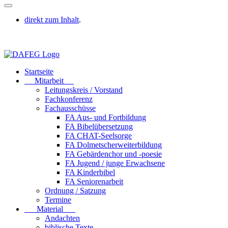
direkt zum Inhalt
.
Startseite
Mitarbeit
Leitungskreis / Vorstand
Fachkonferenz
Fachausschüsse
FA Aus- und Fortbildung
FA Bibelübersetzung
FA CHAT-Seelsorge
FA Dolmetscherweiterbildung
FA Gebärdenchor und -poesie
FA Jugend / junge Erwachsene
FA Kinderbibel
FA Seniorenarbeit
Ordnung / Satzung
Termine
Material
Andachten
biblische Texte