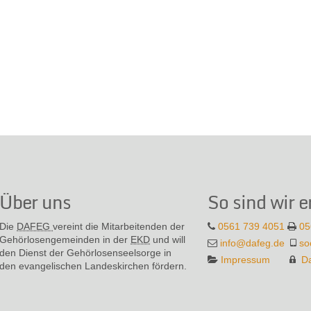
Über uns
So sind wir e
Die
DAFEG
vereint die Mitarbeitenden der
0561 739 4051
05
Gehör­losen­gemeinden in der
EKD
und will
info@dafeg.de
so
den Dienst der Gehör­losen­seel­sorge in
Impressum
D
den evange­lischen Landes­kirchen fördern.