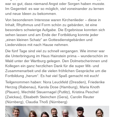
war so gut, dass niemand Angst oder Sorgen haben musste.
Im Gegenteil: es war so möglich, viel voneinander zu lernen
und neue Ideen zu bekommen.
Von besonderem Interesse waren Kirchenlieder – diese in
Inhalt, Rhythmus und Form schön zu gebärden, ist eine
besonders schwierige Aufgabe. Die Ergebnisse konnten sich
sehen lassen und am Ende der Fortbildung konnte jeder
„einen kleinen Schatz“ an Gottesdienstgebärden und
Liedervideos mit nach Hause nehmen.
Die fünf Tage sind viel zu schnell vergangen. Wie immer war
die Unterbringung im Haus Hainstein prima – wunderschön im
Wald unter der Wartburg gelegen. Den Dolmetscherinnen und
Kollegen ein ganz herzlichen Dank für die super Mit- und
Zusammenarbeit und die vielen fröhlichen Gespräche um die
Fortbildung „herum“. Es hat viel Spaß gemacht mit euch!
Teilgenommen haben: Nora Leuckfeld (Dresden), Friederike
Herzog (Rabenau), Karola Dose (Hamburg), Maria Knoth
(Plauen), Mechtild Steuernagel (Putlitz), Kristina Peschel
(Zwickau), Elisabeth Steinchen (Gera), Carolin Reuter
(Nürnberg), Claudia Thoß (Nürnberg)