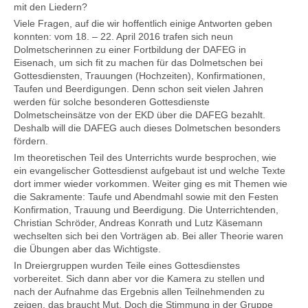
mit den Liedern?
Viele Fragen, auf die wir hoffentlich einige Antworten geben
konnten: vom 18. – 22. April 2016 trafen sich neun
Kontakt
Dolmetscherinnen zu einer Fortbildung der DAFEG in
Eisenach, um sich fit zu machen für das Dolmetschen bei
Gottesdiensten, Trauungen (Hochzeiten), Konfirmationen,
Taufen und Beerdigungen. Denn schon seit vielen Jahren
werden für solche besonderen Gottesdienste
Dolmetscheinsätze von der EKD über die DAFEG bezahlt.
Deshalb will die DAFEG auch dieses Dolmetschen besonders
fördern.
Im theoretischen Teil des Unterrichts wurde besprochen, wie
ein evangelischer Gottesdienst aufgebaut ist und welche Texte
dort immer wieder vorkommen. Weiter ging es mit Themen wie
die Sakramente: Taufe und Abendmahl sowie mit den Festen
Konfirmation, Trauung und Beerdigung. Die Unterrichtenden,
Christian Schröder, Andreas Konrath und Lutz Käsemann
wechselten sich bei den Vorträgen ab. Bei aller Theorie waren
die Übungen aber das Wichtigste.
In Dreiergruppen wurden Teile eines Gottesdienstes
vorbereitet. Sich dann aber vor die Kamera zu stellen und
nach der Aufnahme das Ergebnis allen Teilnehmenden zu
zeigen, das braucht Mut. Doch die Stimmung in der Gruppe