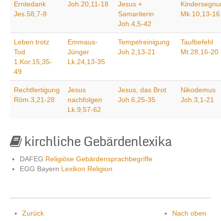
Erntedank
Joh.20,11-18
Jesus +
Kindersegnu
Jes.58,7-8
Samariterin
Mk.10,13-16
Joh.4,5-42
Kontakt
Leben trotz
Emmaus-
Tempelreinigung
Taufbefehl
Tod
Jünger
Joh.2,13-21
Mt.28,16-20
1.Kor.15,35-
Lk.24,13-35
49
Rechtfertigung
Jesus
Jesus, das Brot
Nikodemus
Röm.3,21-28
nachfolgen
Joh.6,25-35
Joh.3,1-21
Lk.9,57-62
kirchliche Gebärdenlexika
DAFEG
Religiöse Gebärdensprachbegriffe
EGG Bayern
Lexikon Religion
Zurück
Nach oben