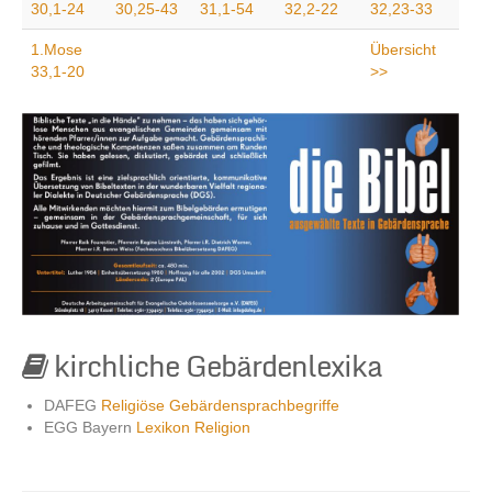
30,1-24
30,25-43
31,1-54
32,2-22
32,23-33
1.Mose
Übersicht
33,1-20
>>
Kontakt
kirchliche Gebärdenlexika
DAFEG
Religiöse Gebärdensprachbegriffe
EGG Bayern
Lexikon Religion