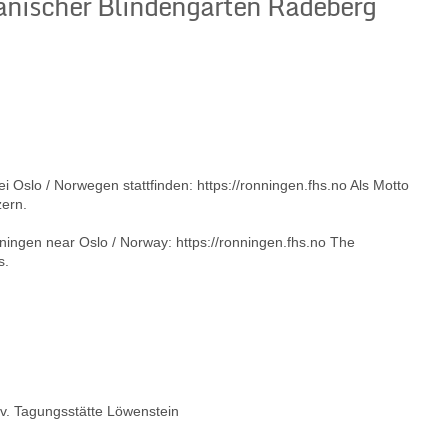
anischer Blindengarten Radeberg
Oslo / Norwegen stattfinden: https://ronningen.fhs.no Als Motto
zern.
ingen near Oslo / Norway: https://ronningen.fhs.no The
s.
. Tagungsstätte Löwenstein