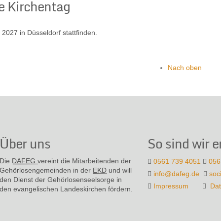
e Kirchentag
2027 in Düsseldorf stattfinden.
Nach oben
Über uns
So sind wir e
Die
DAFEG
vereint die Mitarbeitenden der
0561 739 4051
056
Gehör­losen­gemeinden in der
EKD
und will
info@dafeg.de
soc
den Dienst der Gehör­losen­seel­sorge in
Impressum
Dat
den evange­lischen Landes­kirchen fördern.