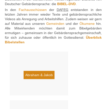
Deutscher Gebärdensprache: die
BIBEL-DVD
.
In den
Fachausschüssen
der
DAFEG
entstanden in den
letzten Jahren immer wieder Texte und gebärden­sprach­liche
Kontakt
Videos als Anregung und Arbeitshilfen. Zudem weisen wir gern
auf Material aus unseren
Gemeinden
und der
Ökumene
hin.
Alle Mitwirkenden möchten damit zum Bibelgebärden
ermutigen – gemeinsam in der Gebärdensprachgemeinschaft,
für sich zuhause oder öffentlich im Gottesdienst:
Überblick
Bibelstellen
Abraham & Jakob