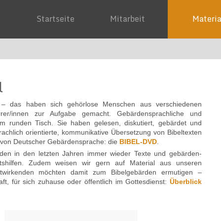
Startseite
Mitarbeit
Mater
l
n – das haben sich gehörlose Menschen aus verschiedenen
er/innen zur Aufgabe gemacht. Gebärdensprachliche und
runden Tisch. Sie haben gelesen, diskutiert, gebärdet und
sprachlich orientierte, kommunikative Übersetzung von Bibeltexten
te von Deutscher Gebärdensprache: die
BIBEL-DVD
.
den in den letzten Jahren immer wieder Texte und gebärden­
itshilfen. Zudem weisen wir gern auf Material aus unseren
itwirkenden möchten damit zum Bibelgebärden ermutigen –
, für sich zuhause oder öffentlich im Gottesdienst:
Überblick