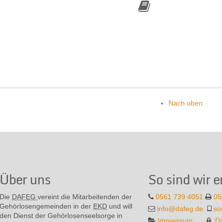
Nach oben
Über uns
So sind wir e
Die
DAFEG
vereint die Mitarbeitenden der
0561 739 4051
05
Gehör­losen­gemeinden in der
EKD
und will
info@dafeg.de
so
den Dienst der Gehör­losen­seel­sorge in
Impressum
D