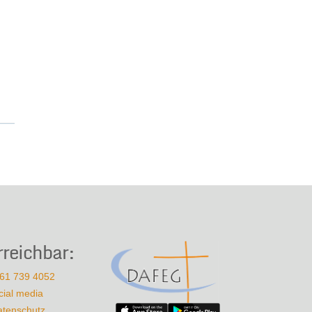
rreichbar:
61 739 4052
cial media
atenschutz