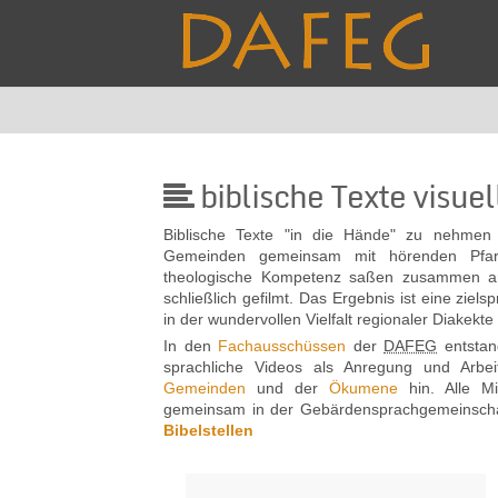
biblische Texte visuel
Biblische Texte "in die Hände" zu nehme
Gemeinden gemeinsam mit hörenden Pfarr
theologische Kompetenz saßen zusammen am 
schließlich gefilmt. Das Ergebnis ist eine ziel
in der wundervollen Vielfalt regionaler Diakek
In den
Fachausschüssen
der
DAFEG
entstan
sprach­liche Videos als Anregung und Arbe
Gemeinden
und der
Ökumene
hin. Alle M
gemeinsam in der Gebärdensprachgemeinschaft
Bibelstellen